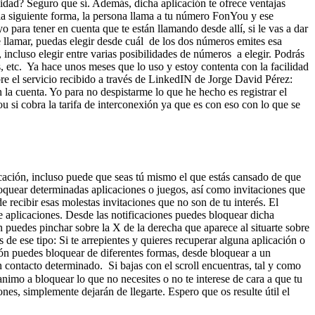
lidad? Seguro que sí. Además, dicha aplicación te ofrece ventajas
 la siguiente forma, la persona llama a tu número FonYou y ese
o para tener en cuenta que te están llamando desde allí, si le vas a dar
 de llamar, puedas elegir desde cuál de los dos números emites esa
ncluso elegir entre varias posibilidades de números a elegir. Podrás
, etc. Ya hace unos meses que lo uso y estoy contenta con la facilidad
re el servicio recibido a través de LinkedIN de Jorge David Pérez:
la cuenta. Yo para no despistarme lo que he hecho es registrar el
si cobra la tarifa de interconexión ya que es con eso con lo que se
cación, incluso puede que seas tú mismo el que estás cansado de que
bloquear determinadas aplicaciones o juegos, así como invitaciones que
e recibir esas molestas invitaciones que no son de tu interés. El
de aplicaciones. Desde las notificaciones puedes bloquear dicha
n puedes pinchar sobre la X de la derecha que aparece al situarte sobre
 de ese tipo: Si te arrepientes y quieres recuperar alguna aplicación o
ón puedes bloquear de diferentes formas, desde bloquear a un
 contacto determinado. Si bajas con el scroll encuentras, tal y como
imo a bloquear lo que no necesites o no te interese de cara a que tu
nes, simplemente dejarán de llegarte. Espero que os resulte útil el