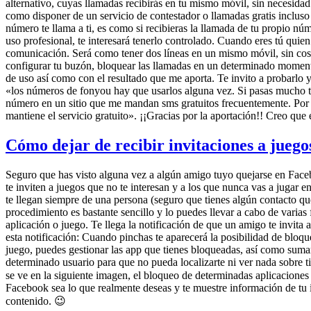
alternativo, cuyas llamadas recibirás en tu mismo móvil, sin necesidad
como disponer de un servicio de contestador o llamadas gratis incluso
número te llama a ti, es como si recibieras la llamada de tu propio núm
uso profesional, te interesará tenerlo controlado. Cuando eres tú quien
comunicación. Será como tener dos líneas en un mismo móvil, sin cost
configurar tu buzón, bloquear las llamadas en un determinado momento,
de uso así como con el resultado que me aporta. Te invito a probarlo 
«los números de fonyou hay que usarlos alguna vez. Si pasas mucho tie
número en un sitio que me mandan sms gratuitos frecuentemente. Por l
mantiene el servicio gratuito». ¡¡Gracias por la aportación!! Creo que er
Cómo dejar de recibir invitaciones a juego
Seguro que has visto alguna vez a algún amigo tuyo quejarse en Faceb
te inviten a juegos que no te interesan y a los que nunca vas a jugar 
te llegan siempre de una persona (seguro que tienes algún contacto que 
procedimiento es bastante sencillo y lo puedes llevar a cabo de varias
aplicación o juego. Te llega la notificación de que un amigo te invita
esta notificación: Cuando pinchas te aparecerá la posibilidad de bloque
juego, puedes gestionar las app que tienes bloqueadas, así como suma
determinado usuario para que no pueda localizarte ni ver nada sobre t
se ve en la siguiente imagen, el bloqueo de determinadas aplicaciones
Facebook sea lo que realmente deseas y te muestre información de tu in
contenido. 😉