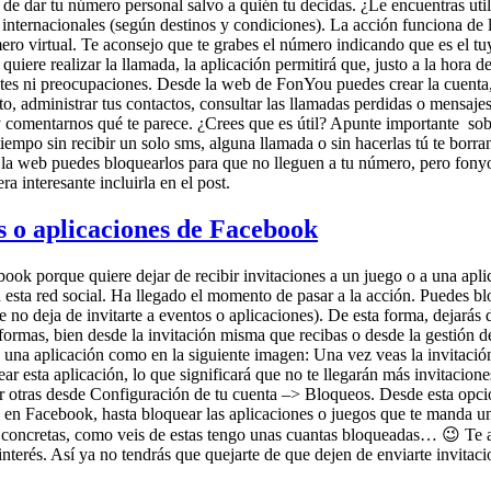
 de dar tu número personal salvo a quién tu decidas. ¿Le encuentras uti
 internacionales (según destinos y condiciones). La acción funciona de
ero virtual. Te aconsejo que te grabes el número indicando que es el tuy
 quiere realizar la llamada, la aplicación permitirá que, justo a la hora
es ni preocupaciones. Desde la web de FonYou puedes crear la cuenta, i
 administrar tus contactos, consultar las llamadas perdidas o mensajes
y comentarnos qué te parece. ¿Crees que es útil? Apunte importante sob
mpo sin recibir un solo sms, alguna llamada o sin hacerlas tú te borran 
a web puedes bloquearlos para que no lleguen a tu número, pero fonyou 
a interesante incluirla en el post.
s o aplicaciones de Facebook
ook porque quiere dejar de recibir invitaciones a un juego o a una apli
en esta red social. Ha llegado el momento de pasar a la acción. Puedes 
no deja de invitarte a eventos o aplicaciones). De esta forma, dejarás d
 formas, bien desde la invitación misma que recibas o desde la gestión 
 a una aplicación como en la siguiente imagen: Una vez veas la invitació
ar esta aplicación, lo que significará que no te llegarán más invitaciones
r otras desde Configuración de tu cuenta –> Bloqueos. Desde esta opci
i en Facebook, hasta bloquear las aplicaciones o juegos que te manda un
 concretas, como veis de estas tengo unas cuantas bloqueadas… 😉 Te an
terés. Así ya no tendrás que quejarte de que dejen de enviarte invitacio