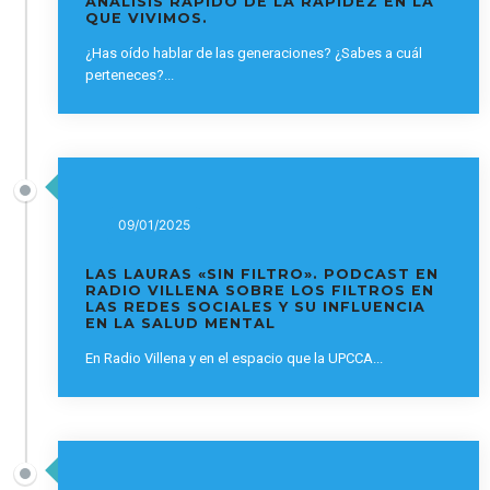
ANÁLISIS RÁPIDO DE LA RAPIDEZ EN LA
QUE VIVIMOS.
¿Has oído hablar de las generaciones? ¿Sabes a cuál
perteneces?...
09/01/2025
LAS LAURAS «SIN FILTRO». PODCAST EN
RADIO VILLENA SOBRE LOS FILTROS EN
LAS REDES SOCIALES Y SU INFLUENCIA
EN LA SALUD MENTAL
En Radio Villena y en el espacio que la UPCCA...