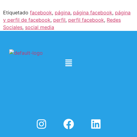
Etiquetado
facebook
,
página
,
página facebook
,
página
y perfil de facebook
,
perfil
,
perfil facebook
,
Redes
Sociales
,
social media