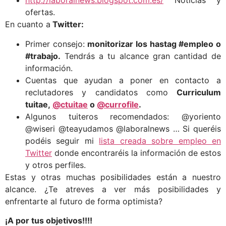
http://laboralnews.blogspot.com.es/
Noticias y
ofertas.
En cuanto a
Twitter:
Primer consejo:
monitorizar los hastag #empleo o
#trabajo.
Tendrás a tu alcance gran cantidad de
información.
Cuentas que ayudan a poner en contacto a
reclutadores y candidatos como
Curriculum
tuitae,
@ctuitae
o
@currofile
.
Algunos tuiteros recomendados: @yoriento
@wiseri @teayudamos @laboralnews … Si queréis
podéis seguir mi
lista creada sobre empleo en
Twitter
donde encontraréis la información de estos
y otros perfiles.
Estas y otras muchas posibilidades están a nuestro
alcance. ¿Te atreves a ver más posibilidades y
enfrentarte al futuro de forma optimista?
¡A por tus objetivos!!!!